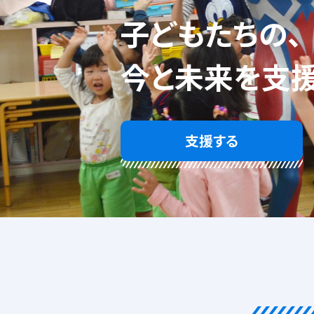
子どもたちの、
今と未来を
支
支援する