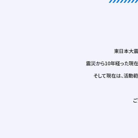
東日本大
震災から10年経った現在
そして現在は、活動
ご