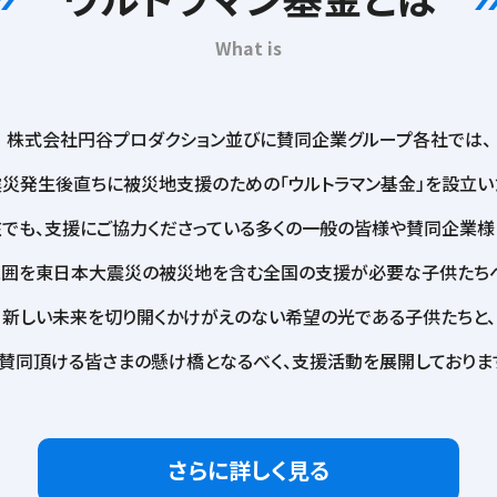
What is
株式会社円谷プロダクション並びに
賛同企業グループ各社では、
震災発生後直ちに被災地支援のための
「ウルトラマン基金」を設立い
でも、
支援にご協力くださっている多くの一般の皆様や
賛同企業様
範囲を東日本大震災の被災地を含む全国の支援が必要な子供たちへ
新しい未来を切り開くかけがえのない
希望の光である子供たちと、
賛同頂ける皆さまの懸け橋となるべく、
支援活動を展開しておりま
さらに詳しく見る